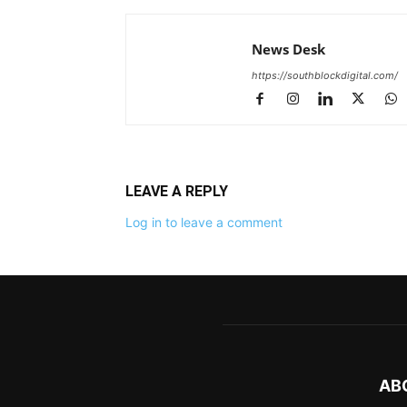
News Desk
https://southblockdigital.com/
LEAVE A REPLY
Log in to leave a comment
AB