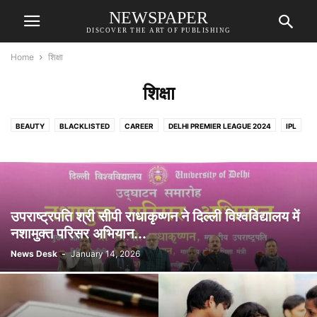
NEWSPAPER
DISCOVER THE ART OF PUBLISHING
Home
शिक्षा
शिक्षा
BEAUTY
BLACKLISTED
CAREER
DELHI PREMIER LEAGUE 2024
IPL
YOJANA
अपराध
उत्तराखंड
खबर जबरदस्त है
खेल
गुजरात
टेक्नोलॉजी
दिल्ली विश्वविद्यालय
दुनिया
धर्म
पंजाब
पर्यटन
पर्यावरण
बिजनेस
भारत
मनोरंजन
राजनीति
शिक्षा
संपादकीय
समाज
साउथ ब्लॉक
स्वास्थ्य
हिमाचल प्रदेश
उपराष्ट्रपति श्री सीपी राधाकृष्णन ने दिल्ली विश्वविद्यालय में
नशामुक्त परिसर अभियान...
News Desk
-
January 14, 2026