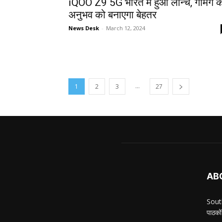
iQOO Z9 5G भारत में हुआ लॉन्च, गेमिंग क
अनुभव को बनाएगा बेहतर
News Desk
-
March 12, 2024
...
1
2
3
27
AB
South
पाठकों