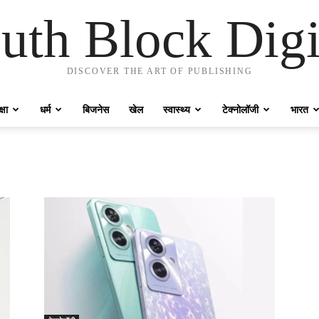
uth Block Digi
DISCOVER THE ART OF PUBLISHING
्षा
धर्म
बिजनेस
खेल
स्वास्थ्य
टेक्नोलॉजी
भारत