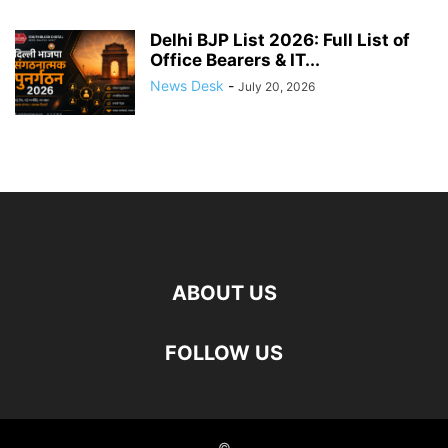
Delhi BJP List 2026: Full List of
Office Bearers & IT...
News Desk
-
July 20, 2026
ABOUT US
FOLLOW US
©