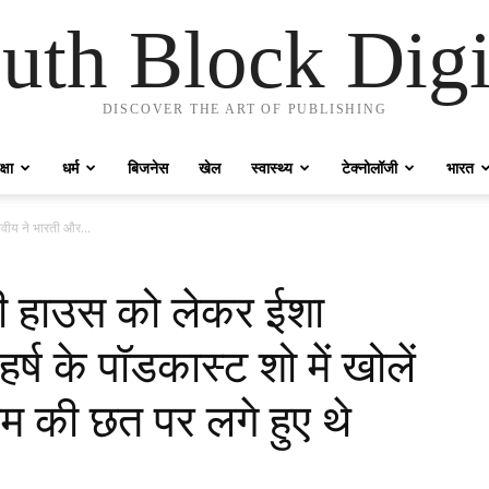
uth Block Digi
DISCOVER THE ART OF PUBLISHING
्षा
धर्म
बिजनेस
खेल
स्वास्थ्य
टेक्नोलॉजी
भारत
ीय ने भारती और...
ी हाउस को लेकर ईशा
्ष के पॉडकास्ट शो में खोलें
रूम की छत पर लगे हुए थे