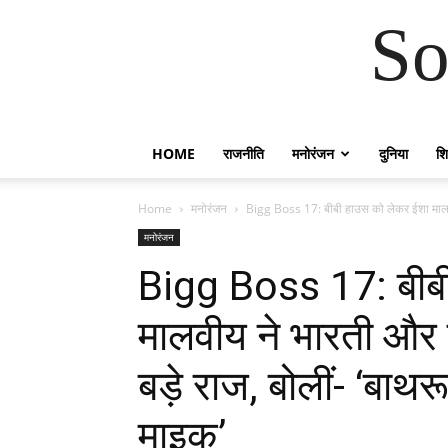
So
HOME
राजनीति
मनोरंजन
दुनिया
शिक
Home
मनोरंजन
Bigg Boss 17: बीबी हाउस को लेकर ईशा मालव
मनोरंजन
Bigg Boss 17: बीब
मालवीय ने भारती और हर
बड़े राज, बोलीं- ‘बाथ
माइक’