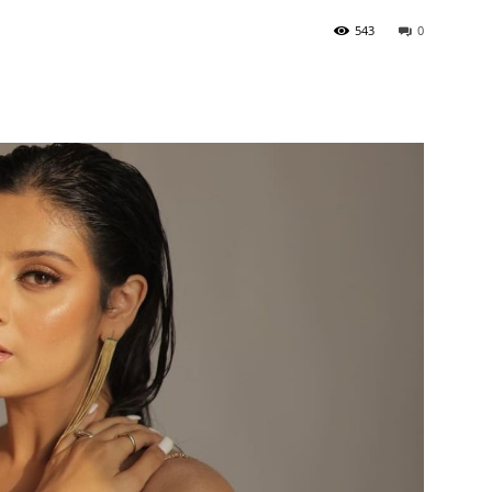
543
0