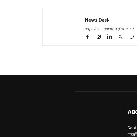
News Desk
https://southblockdigital.com/
AB
South
पाठकों