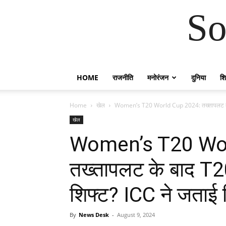
So
HOME
राजनीति
मनोरंजन
दुनिया
शिक
Home
खेल
Women’s T20 World Cup 2024: तख्तापलट के ब
खेल
Women’s T20 Wor
तख्तापलट के बाद T20
शिफ्ट? ICC ने जताई च
By
News Desk
-
August 9, 2024