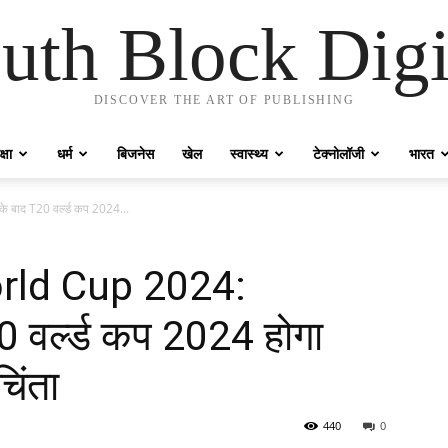
uth Block Digi
DISCOVER THE ART OF PUBLISHING
्षा
धर्म
बिजनेस
खेल
स्वास्थ्य
टेक्नोलॉजी
भारत
ाद T20 वर्ल्ड कप 2024...
ld Cup 2024:
 वर्ल्ड कप 2024 होगा
िंता
440
0