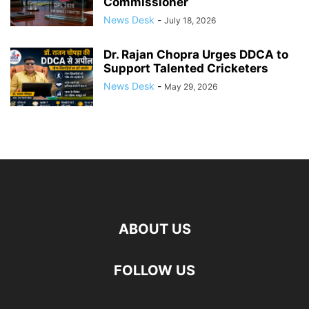
Commissioner
News Desk
-
July 18, 2026
Dr. Rajan Chopra Urges DDCA to
Support Talented Cricketers
News Desk
-
May 29, 2026
ABOUT US
FOLLOW US