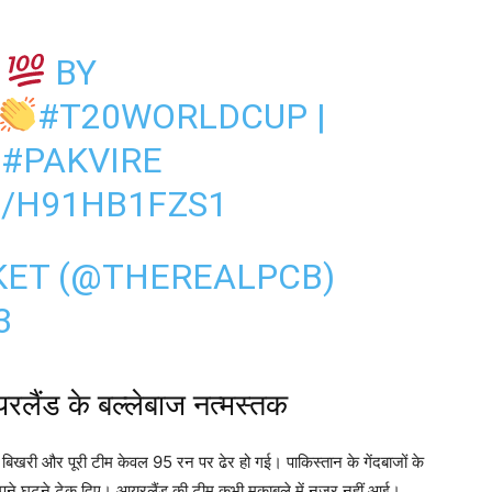
G
BY
#T20WORLDCUP
|
|
#PAKVIRE
M/H91HB1FZS1
KET (@THEREALPCB)
3
यरलैंड के बल्लेबाज नत्मस्तक
 बिखरी और पूरी टीम केवल 95 रन पर ढेर हो गई। पाकिस्तान के गेंदबाजों के
द अपने घुटने टेक दिए। आयरलैंड की टीम कभी मुकाबले में नजर नहीं आई।