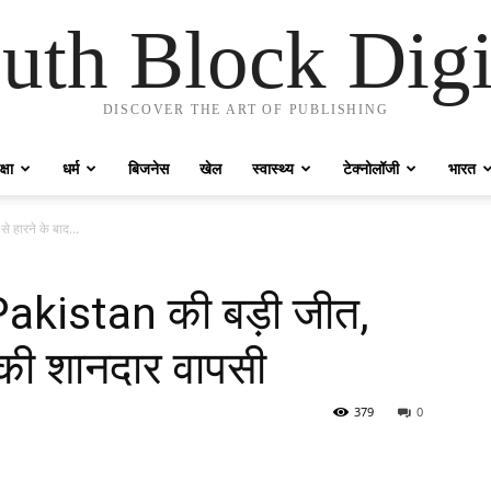
uth Block Digi
DISCOVER THE ART OF PUBLISHING
्षा
धर्म
बिजनेस
खेल
स्वास्थ्य
टेक्नोलॉजी
भारत
हारने के बाद...
Pakistan की बड़ी जीत,
 की शानदार वापसी
379
0