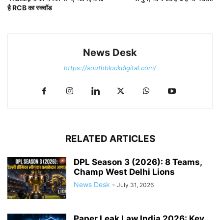
है RCB का स्क्वॉड
News Desk
https://southblockdigital.com/
RELATED ARTICLES
DPL Season 3 (2026): 8 Teams,
Champ West Delhi Lions
News Desk
-
July 31, 2026
Paper Leak Law India 2026: Key