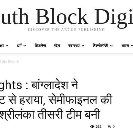
uth Block Digi
DISCOVER THE ART OF PUBLISHING
्षा
धर्म
बिजनेस
खेल
स्वास्थ्य
टेक्नोलॉजी
भारत
 तीन विकेट से...
s : बांग्लादेश ने
ेट से हराया, सेमीफाइनल की
 श्रीलंका तीसरी टीम बनी
383
0