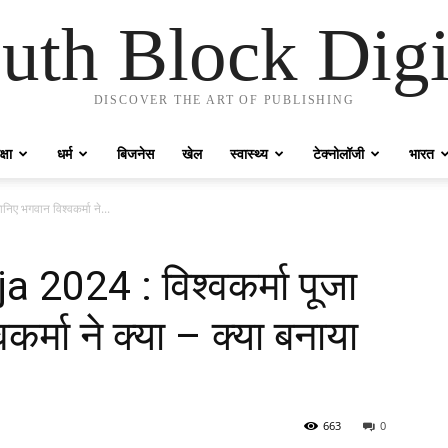
uth Block Digi
DISCOVER THE ART OF PUBLISHING
्षा
धर्म
बिजनेस
खेल
स्वास्थ्य
टेक्नोलॉजी
भारत
ए भगवान विश्वकर्मा ने...
024 : विश्वकर्मा पूजा
र्मा ने क्या – क्या बनाया
663
0