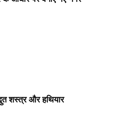
अद्भुत शस्त्र और हथियार