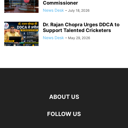
Commissioner
News Desk
-
July 18, 2026
Dr. Rajan Chopra Urges DDCA to
Support Talented Cricketers
News Desk
-
May 29, 2026
ABOUT US
FOLLOW US