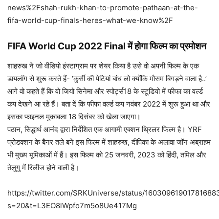
news%2Fshah-rukh-khan-to-promote-pathaan-at-the-
fifa-world-cup-finals-heres-what-we-know%2F
FIFA World Cup 2022 Final में होगा फिल्म का प्रमोशन
शाहरुख ने जो वीडियो इंस्टाग्राम पर शेयर किया है उसे वो अपनी फिल्म के एक
डायलॉग से शुरू करते हैं- ‘कुर्सी की पेटियां बांध लो क्योंकि मौसम बिगड़ने वाला है..’
आगे वो कहते हैं कि वो जियो सिनेमा और स्पोर्ट्स18 के स्टूडियो में फीफा का वर्ल्ड
कप देखने आ रहे हैं। बता दें कि फीफा वर्ल्ड कप नवंबर 2022 में शुरू हुआ था और
इसका फाइनल मुकाबला 18 दिसंबर को खेला जाएगा।
पठान, सिद्धार्थ आनंद द्वारा निर्देशित एक आगामी एक्शन थ्रिलर फिल्म है। YRF
प्रोडक्शन के बैनर तले बने इस फिल्म में शाहरुख, दीपिका के अलावा जॉन अब्राहम
भी मुख्य भूमिकाओं में हैं। इस फिल्म को 25 जनवरी, 2023 को हिंदी, तमिल और
तेलुगु में रिलीज होने वाली है।
https://twitter.com/SRKUniverse/status/16030961901781688
s=20&t=L3EO8lWpfo7m5o8Ue417Mg