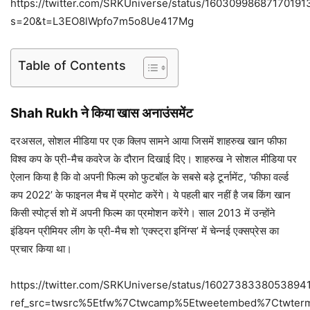
https://twitter.com/SRKUniverse/status/16030998687170191
s=20&t=L3EO8lWpfo7m5o8Ue417Mg
Table of Contents
Shah Rukh ने किया खास अनाउंसमेंट
दरअसल, सोशल मीडिया पर एक क्लिप सामने आया जिसमें शाहरुख खान फीफा
विश्व कप के प्री-मैच कवरेज के दौरान दिखाई दिए। शाहरुख ने सोशल मीडिया पर
ऐलान किया है कि वो अपनी फिल्म को फुटबॉल के सबसे बड़े टूर्नामेंट, ‘फीफा वर्ल्ड
कप 2022’ के फाइनल मैच में प्रमोट करेंगे। ये
पहली बार नहीं है जब किंग खान
किसी स्पोर्ट्स शो में अपनी फिल्म का प्रमोशन करेंगे। साल
2013 में उन्होंने
इंडियन प्रीमियर लीग के प्री-मैच शो ‘एक्स्ट्रा इनिंग्स’ में चेन्नई एक्सप्रेस का
प्रचार किया था।
https://twitter.com/SRKUniverse/status/1602738338053894
ref_src=twsrc%5Etfw%7Ctwcamp%5Etweetembed%7Ctwter