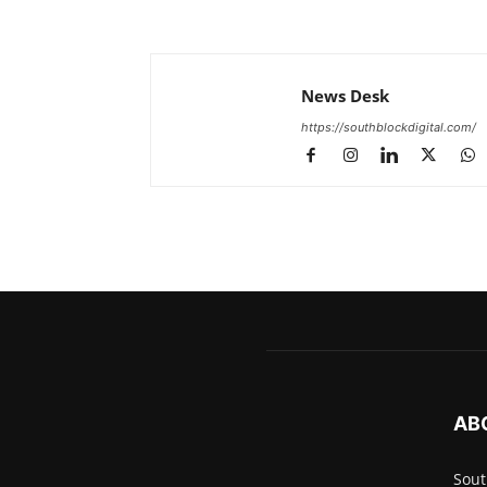
News Desk
https://southblockdigital.com/
AB
South