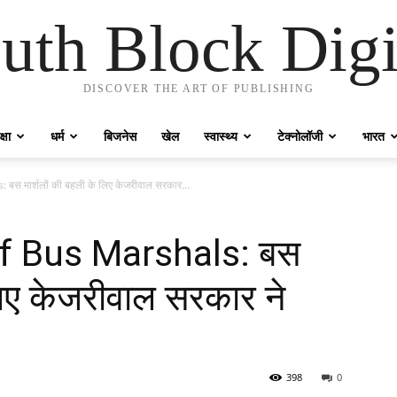
uth Block Digi
DISCOVER THE ART OF PUBLISHING
्षा
धर्म
बिजनेस
खेल
स्वास्थ्य
टेक्नोलॉजी
भारत
 मार्शलों की बहली के लिए केजरीवाल सरकार...
f Bus Marshals: बस
लिए केजरीवाल सरकार ने
398
0