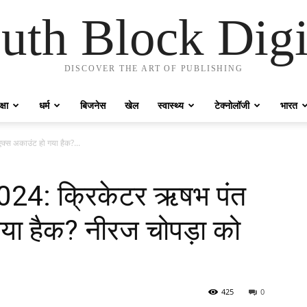
uth Block Digi
DISCOVER THE ART OF PUBLISHING
्षा
धर्म
बिजनेस
खेल
स्वास्थ्य
टेक्नोलॉजी
भारत
्स अकाउंट हो गया हैक?...
24: क्रिकेटर ऋषभ पंत
या हैक? नीरज चोपड़ा को
425
0