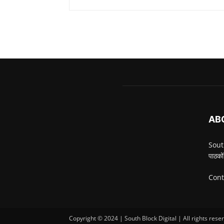
AB
South
पाठकों
Cont
Copyright © 2024 | South Block Digital | All rights rese