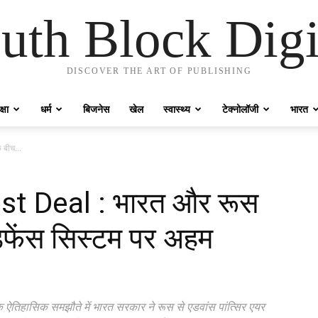
uth Block Digi
DISCOVER THE ART OF PUBLISHING
्षा
धर्म
बिजनेस
खेल
स्वास्थ्य
टेक्नोलॉजी
भारत
बीच...
st Deal : भारत और रूस
डिफेंस सिस्टम पर अहम
तिहासिक समझौते में भारत सरकार ने रूस से एडवांस पांत्सिर एयर