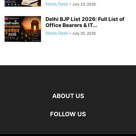
News Desk
-
July 23, 2026
Delhi BJP List 2026: Full List of
Office Bearers & IT...
News Desk
-
July 20, 2026
ABOUT US
FOLLOW US