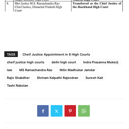
TAGS
Cheif Justice Appointment in 8 High Courts
cheif justice high courts
delhi high court
Indra Prasanna Mukerji
law
MS Ramachandra Rao
Nitin Madhukar Jamdar
Rajiv Shakdher
Shriram Kalpathi Rajendran
Suresh Kait
Tashi Rabstan