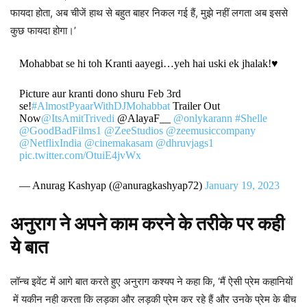
फायदा होता, अब चीजें हाथ से बहुत बाहर निकल गई हैं, मुझे नहीं लगता अब इससे
कुछ फायदा होगा।’
Mohabbat se hi toh Kranti aayegi…yeh hai uski ek jhalak!♥️
Picture aur kranti dono shuru Feb 3rd
se!
#AlmostPyaarWithDJMohabbat
Trailer Out
Now
@ItsAmitTrivedi
@AlayaF__
@onlykarann
#Shelle
@GoodBadFilms1
@ZeeStudios
@zeemusiccompany
@NetflixIndia
@cinemakasam
@dhruvjags1
pic.twitter.com/OtuiE4jvWx
— Anurag Kashyap (@anuragkashyap72)
January 19, 2023
अनुराग ने अपने काम करने के तरीके पर कही
ये बात
लॉन्च इवेंट में आगे बात करते हुए अनुराग कश्यप ने कहा कि, ‘मैं ऐसी प्रेम कहानियों
में यकीन नही करता कि लड़का और लड़की प्रेम कर रहे हैं और उनके प्रेम के बीच