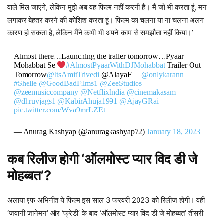
वाले मिल जाएंगे, लेकिन मुझे अब वह फिल्म नहीं करनी है। मैं जो भी करता हूं, मन
लगाकर बेहतर करने की कोशिश करता हूं। फिल्म का चलना या ना चलना अलग
कारण हो सकता है, लेकिन मैंने कभी भी अपने काम से समझौता नहीं किया।’
Almost there…Launching the trailer tomorrow…Pyaar
Mohabbat Se
#AlmostPyaarWithDJMohabbat
Trailer Out
Tomorrow
@ItsAmitTrivedi
@AlayaF__
@onlykarann
#Shelle
@GoodBadFilms1
@ZeeStudios
@zeemusiccompany
@NetflixIndia
@cinemakasam
@dhruvjags1
@KabirAhuja1991
@AjayGRai
pic.twitter.com/Wva9mrLZEt
— Anurag Kashyap (@anuragkashyap72)
January 18, 2023
कब रिलीज होगी ‘ऑलमोस्ट प्यार विद डी जे
मोहब्बत’?
अलाया एफ अभिनीत ये फिल्म इस साल 3 फरवरी 2023 को रिलीज होगी। वहीं
‘जवानी जानेमन’ और ‘फ्रेडी’ के बाद ‘ऑलमोस्ट प्यार विद डी जे मोहब्बत’ तीसरी