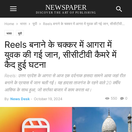
NEWSPAPER
DISCOVER THE ART OF PUBLISHING
Home
भारत
यूपी
Reels बनाने के चक्कर में आगरा में युवक की गई जान, सीसीटीवी...
भारत
यूपी
Reels बनाने के चक्कर में आगरा में
युवक की गई जान, सीसीटीवी कैमरे में
कैद हुई घटना
Reels: उत्तर प्रदेश के आगरा से आज एक दर्दनाक हासदा सामने आया जहां रील
बनाने के प्रयास में जान चली गई। यह हादसा ताजगंज के रहने वाले 20 वर्षीय
आसिफ के साथ हुआ, जो सर्राफा बाजार में काम करता था।
550
0
By
News Desk
-
October 19, 2024