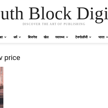
uth Block Digi
DISCOVER THE ART OF PUBLISHING
्षा
धर्म
बिजनेस
खेल
स्वास्थ्य
टेक्नोलॉजी
भारत
v price