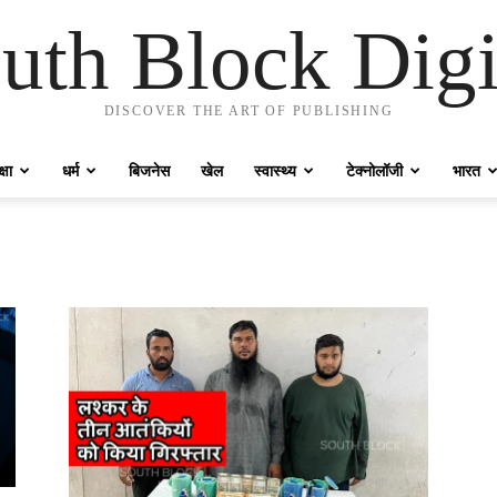
uth Block Digi
DISCOVER THE ART OF PUBLISHING
्षा
धर्म
बिजनेस
खेल
स्वास्थ्य
टेक्नोलॉजी
भारत