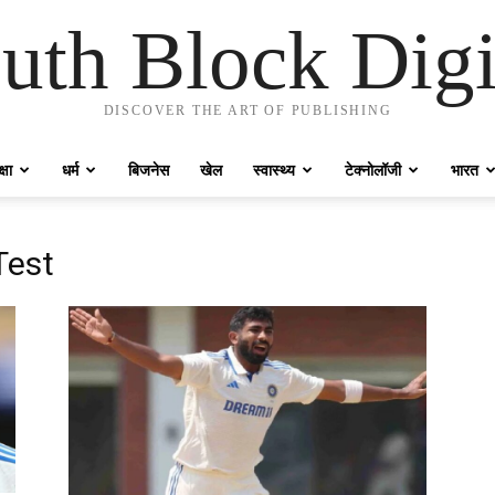
uth Block Digi
DISCOVER THE ART OF PUBLISHING
्षा
धर्म
बिजनेस
खेल
स्वास्थ्य
टेक्नोलॉजी
भारत
Test