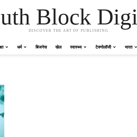
uth Block Digi
DISCOVER THE ART OF PUBLISHING
्षा
धर्म
बिजनेस
खेल
स्वास्थ्य
टेक्नोलॉजी
भारत